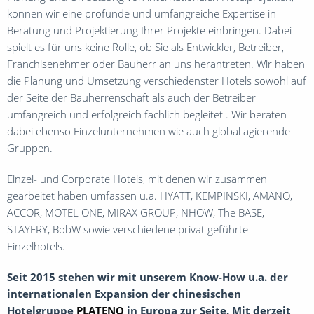
G
können wir eine profunde und umfangreiche Expertise in
Beratung und Projektierung Ihrer Projekte einbringen. Dabei
+
s
spielt es für uns keine Rolle, ob Sie als Entwickler, Betreiber,
Franchisenehmer oder Bauherr an uns herantreten. Wir haben
die Planung und Umsetzung verschiedenster Hotels sowohl auf
der Seite der Bauherrenschaft als auch der Betreiber
umfangreich und erfolgreich fachlich begleitet . Wir beraten
dabei ebenso Einzelunternehmen wie auch global agierende
L
Gruppen.
+
s
Einzel- und Corporate Hotels, mit denen wir zusammen
gearbeitet haben umfassen u.a. HYATT, KEMPINSKI, AMANO,
ACCOR, MOTEL ONE, MIRAX GROUP, NHOW, The BASE,
STAYERY, BobW sowie verschiedene privat geführte
Einzelhotels.
Seit 2015 stehen wir mit unserem Know-How u.a. der
internationalen Expansion der chinesischen
Hotelgruppe
PLATENO
in Europa zur Seite. Mit derzeit