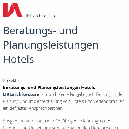
LIKE architecture
P
Beratungs- und
L
Planungsleistungen
B
Hotels
K
Projekte
J
Beratungs- und Planungsleistungen Hotels
LIKEarchitecture
ist durch seine langjährige Erfahrung in der
S
Planung und Implementierung von Hotels und Feriendomizilen
ein gefragter Ansprechpartner.
Ausgehend von einer über 15 jährigen Erfahrung in der
S
Planung und Umsetzung von internationalen Hotelprojekten,