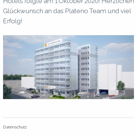
Hotels folgte am 1.Oktober 2020! Herzlichen
1
Glückwunsch an das Plateno Team und viel
+
+
Erfolg!
s
L
0
+
+
s
Datenschutz