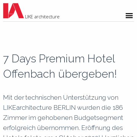
LIKE architecture
P
L
7 Days Premium Hotel
B
Offenbach übergeben!
K
J
Mit der technischen Unterstützung von
S
LIKEarchitecture BERLIN wurden die 186
Zimmer im gehobenen Budgetsegment
erfolgreich übernommen. Eröffnung des
S