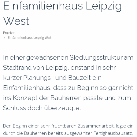
1
Einfamilienhaus Leipzig
+
West
+
s
Projekte
Einfamilienhaus Leipzig West
In einer gewachsenen Siedlungsstruktur am
L
Stadtrand von Leipzig, enstand in sehr
0
kurzer Planungs- und Bauzeit ein
+
+
Einfamilienhaus, dass zu Beginn so gar nicht
s
ins Konzept der Bauherren passte und zum
Schluss doch überzeugte.
Den Beginn einer sehr fruchtbaren Zusammenarbeit, legte ein
durch die Bauherren bereits ausgewählter Fertighausbausatz,